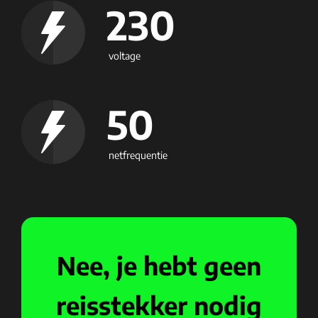
230
voltage
50
netfrequentie
Nee, je hebt geen
reisstekker nodig