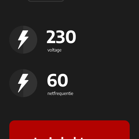
230
voltage
60
netfrequentie