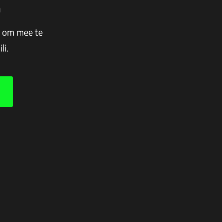
n
n om mee te
li.