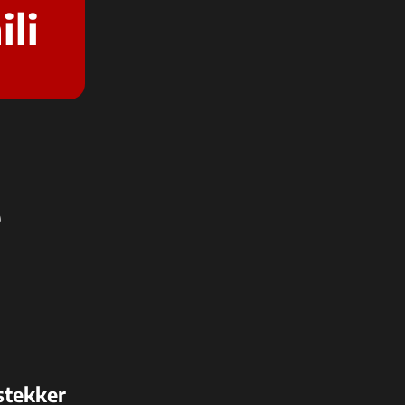
ili
e
stekker