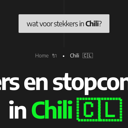
wat voor stekkers in
Chili
?
Home 🔌
Chili 🇨🇱
rs en stopco
in
Chili 🇨🇱