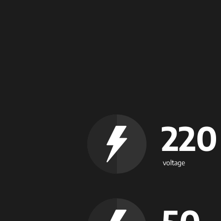
220
voltage