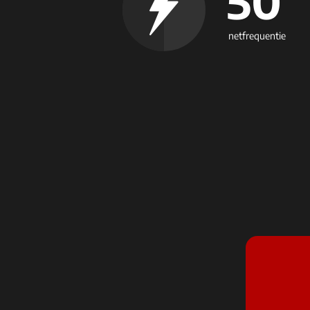
50
netfrequentie