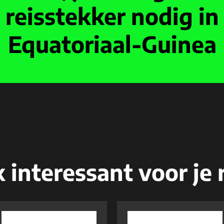
reisstekker nodig in
Equatoriaal-Guinea
 interessant voor je r