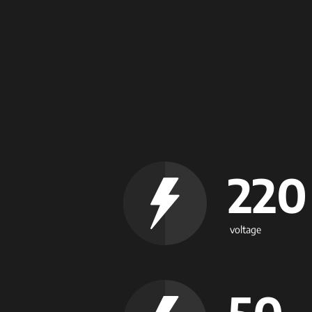
220
voltage