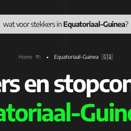
wat voor stekkers in
Equatoriaal-Guinea
?
Home 🔌
Equatoriaal-Guinea 🇬🇶
rs en stopco
toriaal-Guin