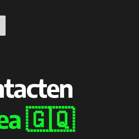
ntacten
ea 🇬🇶