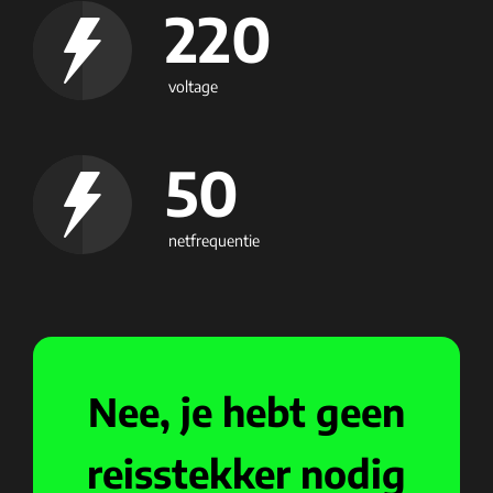
220
voltage
50
netfrequentie
Nee, je hebt geen
reisstekker nodig