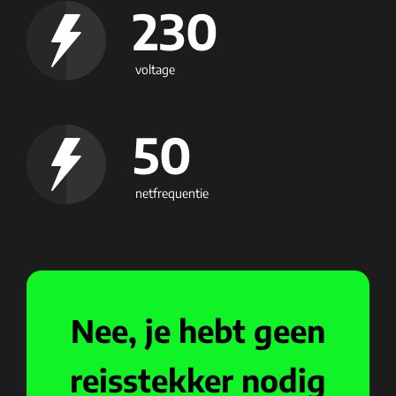
230
voltage
50
netfrequentie
Nee, je hebt geen
reisstekker nodig