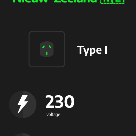
Type I
230
voltage