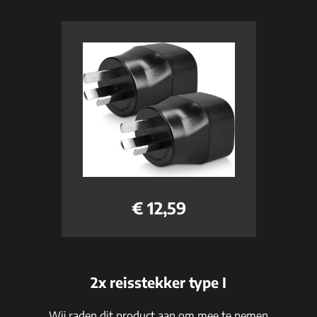
€ 12,59
2x reisstekker type I
Wij raden dit product aan om mee te nemen