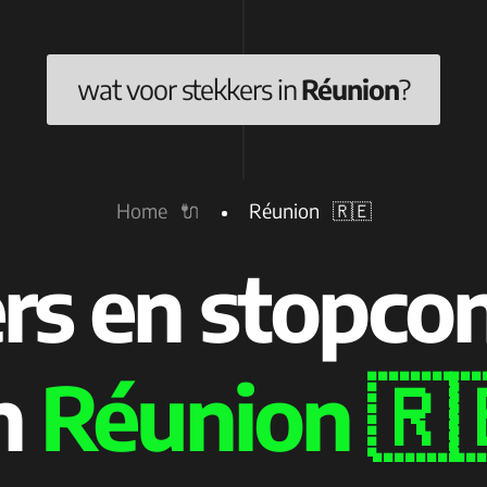
wat voor stekkers in
Réunion
?
Home 🔌
Réunion 🇷🇪
rs en stopco
n
Réunion 🇷