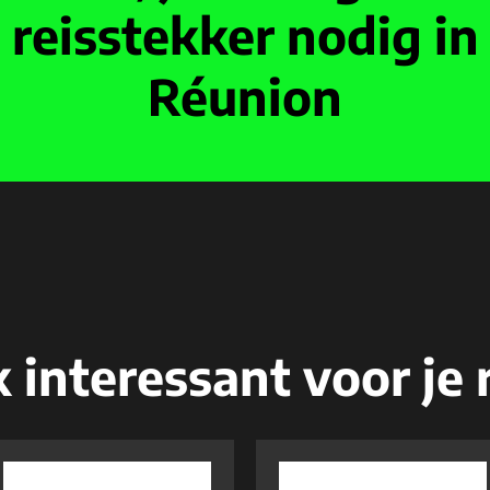
reisstekker nodig in
Réunion
 interessant voor je r