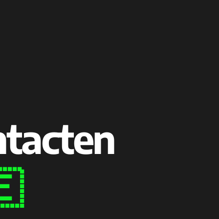
ntacten
🇪