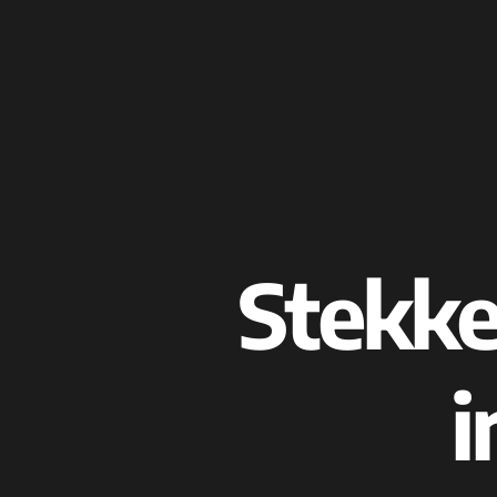
Stekke
i