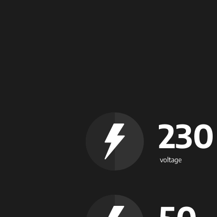
230
voltage