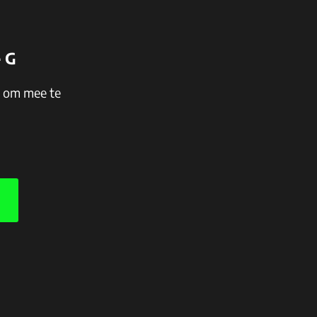
e G
n om mee te