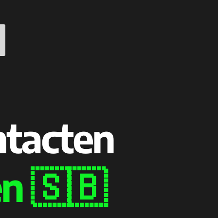
ntacten
n 🇸🇧