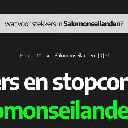
wat voor stekkers in
Salomonseilanden
?
Home 🔌
Salomonseilanden 🇸🇧
rs en stopco
omonseilande