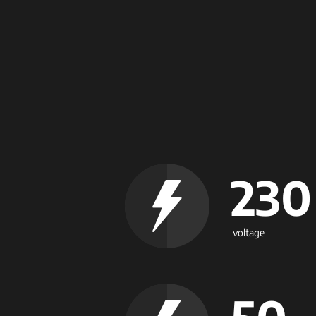
230
voltage