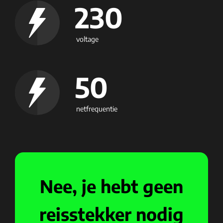
230
voltage
50
netfrequentie
Nee, je hebt geen
reisstekker nodig