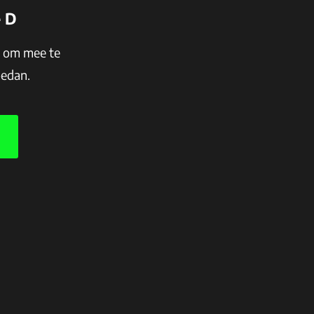
e D
n om mee te
oedan.