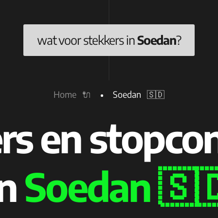
wat voor stekkers in
Soedan
?
Home 🔌
Soedan 🇸🇩
rs en stopco
in
Soedan 🇸