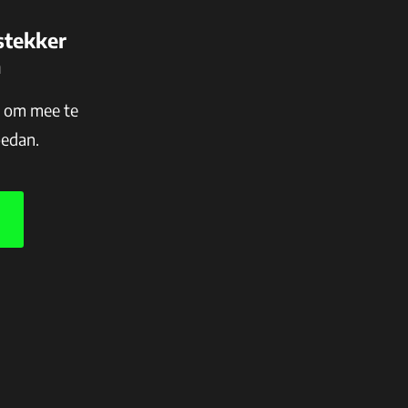
stekker
n
n om mee te
oedan.