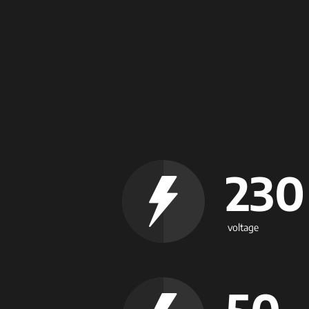
230
voltage