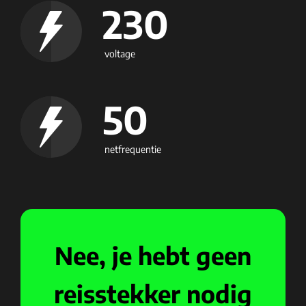
230
voltage
50
netfrequentie
Nee, je hebt geen
reisstekker nodig