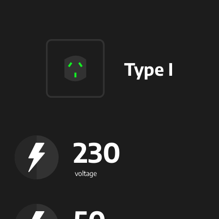
Type I
230
voltage