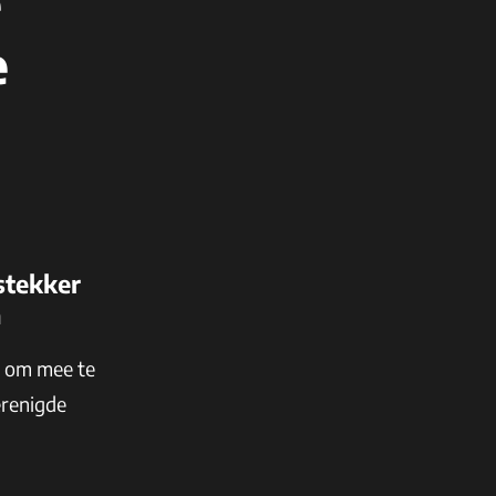
e
e
stekker
n
n om mee te
erenigde