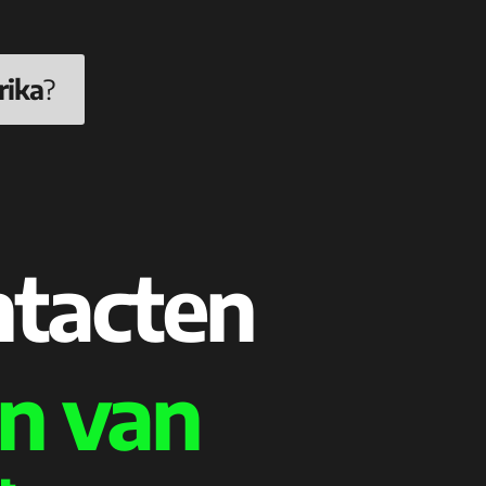
rika
?
ntacten
n van