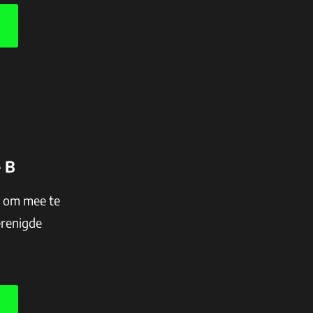
e B
n om mee te
erenigde