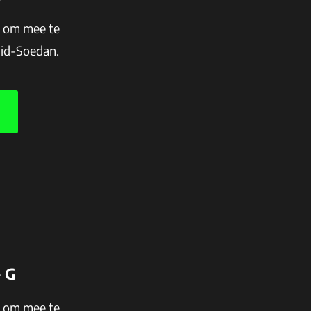
n om mee te
uid-Soedan.
e G
n om mee te