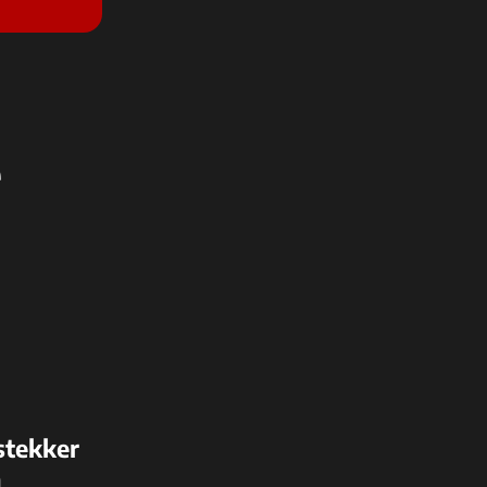
e
stekker
n