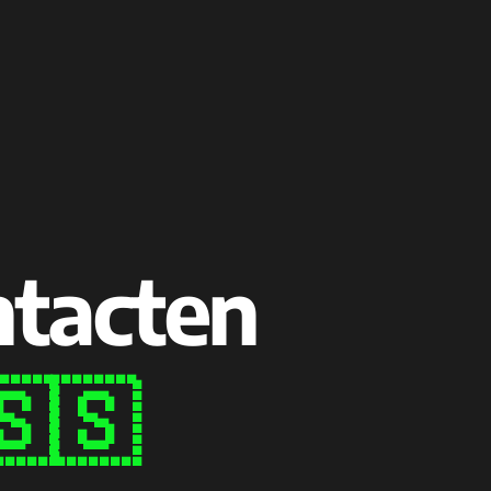
ntacten
🇸🇸